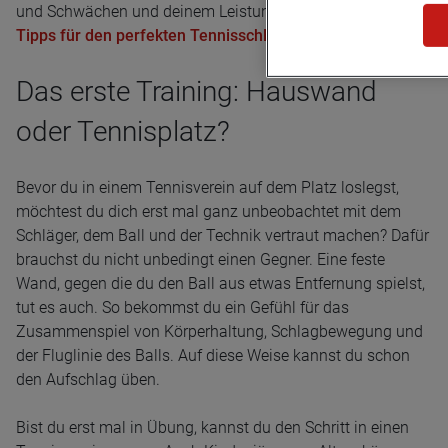
und Schwächen und deinem Leistungsniveau ab.
Weitere
Tipps für den perfekten Tennisschläger findest du hier
.
Das erste Training: Hauswand
oder Tennisplatz?
Bevor du in einem Tennisverein auf dem Platz loslegst,
möchtest du dich erst mal ganz unbeobachtet mit dem
Schläger, dem Ball und der Technik vertraut machen? Dafür
brauchst du nicht unbedingt einen Gegner. Eine feste
Wand, gegen die du den Ball aus etwas Entfernung spielst,
tut es auch. So bekommst du ein Gefühl für das
Zusammenspiel von Körperhaltung, Schlagbewegung und
der Fluglinie des Balls. Auf diese Weise kannst du schon
den Aufschlag üben.
Bist du erst mal in Übung, kannst du den Schritt in einen