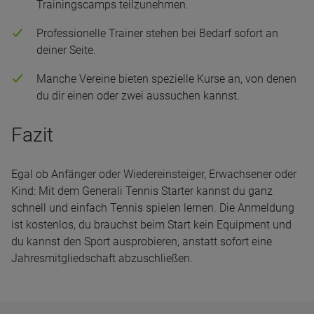
Trainingscamps teilzunehmen.
Professionelle Trainer stehen bei Bedarf sofort an
deiner Seite.
Manche Vereine bieten spezielle Kurse an, von denen
du dir einen oder zwei aussuchen kannst.
Fazit
Egal ob Anfänger oder Wiedereinsteiger, Erwachsener oder
Kind: Mit dem Generali Tennis Starter kannst du ganz
schnell und einfach Tennis spielen lernen. Die Anmeldung
ist kostenlos, du brauchst beim Start kein Equipment und
du kannst den Sport ausprobieren, anstatt sofort eine
Jahresmitgliedschaft abzuschließen.