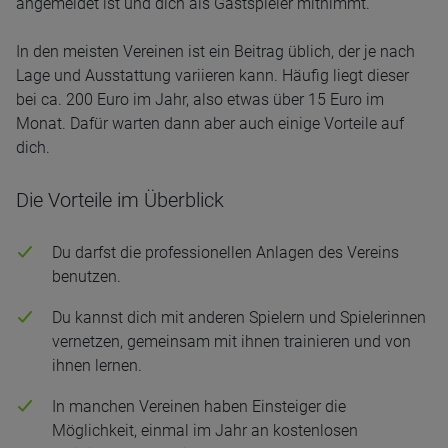
angemeldet ist und dich als Gastspieler mitnimmt.
In den meisten Vereinen ist ein Beitrag üblich, der je nach
Lage und Ausstattung variieren kann. Häufig liegt dieser
bei ca. 200 Euro im Jahr, also etwas über 15 Euro im
Monat. Dafür warten dann aber auch einige Vorteile auf
dich.
Die Vorteile im Überblick
Du darfst die professionellen Anlagen des Vereins
benutzen.
Du kannst dich mit anderen Spielern und Spielerinnen
vernetzen, gemeinsam mit ihnen trainieren und von
ihnen lernen.
In manchen Vereinen haben Einsteiger die
Möglichkeit, einmal im Jahr an kostenlosen