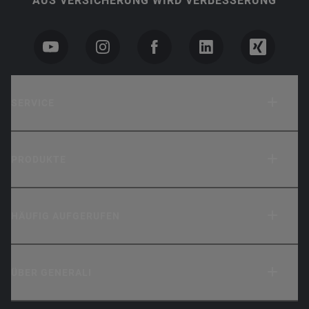
AUS VERSICHERUNG WIRD VERBESSERUNG
SERVICE
PRODUKTE
HÄUFIG AUFGERUFEN
ÜBER GENERALI