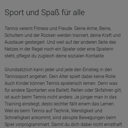
Sport und Spaß für alle
Tennis vereint Fitness und Freude. Deine Arme, Beine,
Schultern und der Rücken werden trainiert, deine Kraft und
Ausdauer gesteigert. Und weil auf der anderen Seite des
Netzes in der Regel noch ein Spieler oder eine Spielerin
steht, pflegst du zugleich deine sozialen Kontakte.
Grundsätzlich kann jeder und jede den Einstieg in den
Tennissport angehen. Dein Alter spielt dabei keine Rolle.
Auch Kinder können Tennis spielerisch lernen. Denn was
für andere Sportarten wie Ballett, Reiten oder Skifahren gilt,
ist auch beim Tennis nicht anders: Je jünger man in das
Training einsteigt, desto leichter fällt einem das Lernen.
Weil es beim Tennis auf Technik, Wendigkeit und
Schnelligkeit ankommt, sind abrupte Bewegungen beim
Spiel vorprogrammiert. Damit du dich dabei nicht ernsthaft