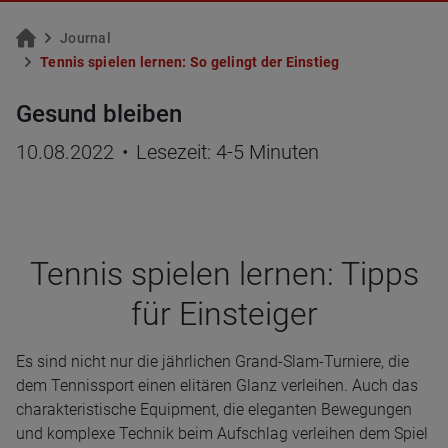
Jour­nal
Ten­nis spie­len ler­nen: So ge­lingt der Ein­stieg
Gesund bleiben
10.08.2022
•
Lesezeit: 4-5 Minuten
Ten­nis spie­len ler­nen: Tipps
für Ein­stei­ger
Es sind nicht nur die jährlichen Grand-Slam-Turniere, die
dem Tennissport einen elitären Glanz verleihen. Auch das
charakteristische Equipment, die eleganten Bewegungen
und komplexe Technik beim Aufschlag verleihen dem Spiel