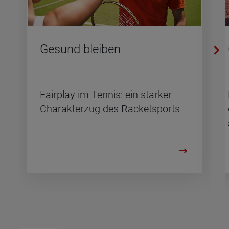
Ge­sund blei­ben
Fair­play im Ten­nis: ein star­ker
Cha­rak­ter­zug des Ra­cket­s­ports