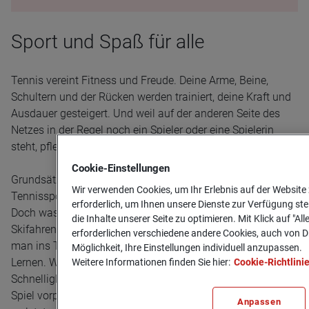
Sport und Spaß für alle
Tennis vereint Fitness und Freude. Deine Arme, Beine,
Schultern und der Rücken werden trainiert, deine Kraft und
Ausdauer gesteigert. Und weil auf der anderen Seite des
Netzes in der Regel noch ein Spieler oder eine Spielerin
steht, pflegst du zugleich deine sozialen Kontakte.
Cookie-­Einstellungen
Grundsätzlich kann jeder und jede den Einstieg in den
Wir verwenden Cookies, um Ihr Erlebnis auf der Website 
Tennissport angehen. Dein Alter spielt dabei keine Rolle.
erforderlich, um Ihnen unsere Dienste zur Verfügung ste
Doch was für andere Sportarten wie Ballett, Reiten oder
die Inhalte unserer Seite zu optimieren. Mit Klick auf "Al
Skifahren gilt, ist auch beim Tennis nicht anders: Je jünger
erforderlichen verschiedene andere Cookies, auch von Dr
man ins Training einsteigt, desto leichter fällt einem das
Möglichkeit, Ihre Einstellungen individuell anzupassen.
Lernen. Weil es beim Tennis auf Technik, Wendigkeit und
Weitere Informationen finden Sie hier:
Cookie-Richtlini
Schnelligkeit ankommt, sind abrupte Bewegungen beim
Spiel vorprogrammiert. Damit du dich dabei nicht ernsthaft
Anpassen