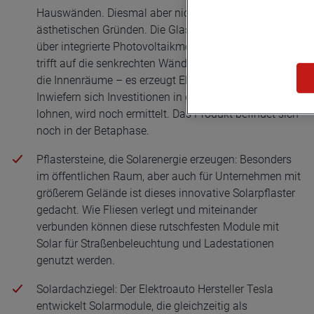
Hauswänden. Diesmal aber nicht nur aus
ästhetischen Gründen. Die Glasbausteine verfügen
über integrierte Photovoltaikmodule. Das Sonnenlicht
trifft auf die senkrechten Wände und erhellt nicht nur
die Innenräume – es erzeugt Elektrizität aus Solar.
Inwiefern sich Investitionen in gläserne Fassaden
lohnen, wird noch ermittelt. Das Produkt befindet sich
noch in der Betaphase.
Pflastersteine, die Solarenergie erzeugen: Besonders
im öffentlichen Raum, aber auch für Unternehmen mit
größerem Gelände ist dieses innovative Solarpflaster
gedacht. Wie Fliesen verlegt und miteinander
verbunden können diese rutschfesten Module mit
Solar für Straßenbeleuchtung und Ladestationen
genutzt werden.
Solardachziegel: Der Elektroauto Hersteller Tesla
entwickelt Solarmodule, die gleichzeitig als