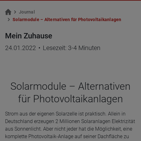
Jour­nal
So­lar­mo­du­le – Al­ter­na­ti­ven für Pho­to­vol­ta­ik­an­la­gen
Mein Zuhause
24.01.2022
•
Lesezeit: 3-4 Minuten
Solar­mo­dule – Alter­na­ti­ven
für Pho­to­vol­taik­an­la­gen
Strom aus der eigenen Solarzelle ist praktisch. Allein in
Deutschland erzeugen 2 Millionen Solaranlagen Elektrizität
aus Sonnenlicht. Aber nicht jeder hat die Möglichkeit, eine
komplette Photovoltaik-Anlage auf seiner Dachfläche zu