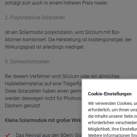
schlägt sich auch in einem höheren Preis nieder.
2. Polykristalline Solarzellen
Ist ein Solarmodul polykristallin, wird Silizium mit Bor-
Atomen kombiniert. Die Herstellung ist kostengünstiger, der
Wirkungsgrad ist allerdings niedriger.
3. Dünnschichtzellen
Bei diesem Verfahren wird Silizium oder ein ähnliches
Halbleitermaterial auf eine Trägerfläche aufgedampft.
Diese Solarzellen haben einen geringen Wirkungsgrad und
Cookie-­Einstellungen
werden deswegen nicht für Photovoltaikanlagen auf
Wir verwenden Cookies, um
Dächern genutzt.
erforderlich, um Ihnen un
die Inhalte unserer Seite z
Kleine Solarmodule mit großer Wirkung
erforderlichen verschiede
Möglichkeit, Ihre Einstell
Das Revival aus den 60ern: Glasbausteine in den
Weitere Informationen find