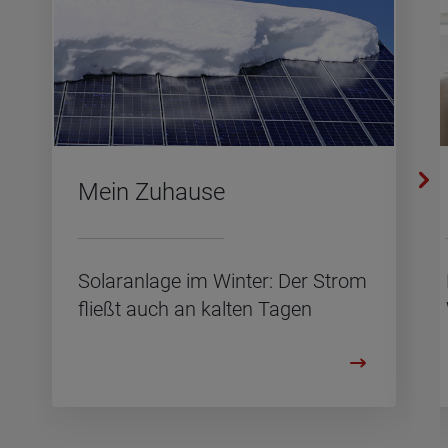
Mein Zu­hau­se
So­lar­an­la­ge im Win­ter: Der Strom
flie­ßt auch an kal­ten Tagen