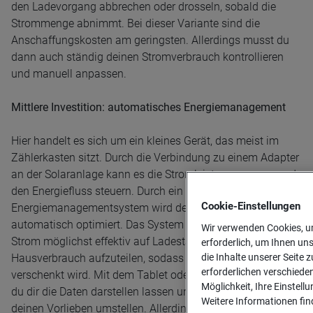
den Ladevorgang abbrechen oder drosseln, sobald die
Strommenge abnimmt. Bei dieser Variante sind die
Anschaffungskosten am geringsten. Allerdings musst du
dann auch ständig deinen Stromverbrauch kontrollieren
und manuell anpassen.
Mittlere Investition: automatisches Energiemanagement
Hier handelt es sich um ein kleines Gerät, das meist im
Zählerkasten sitzt. Durch die Verbindung zu einem Adapter
an der Solaranlage kann es die Stromleistung messen und
den Energiefluss steuern. Durch ein
Cookie-­Einstellungen
Energiemanagementsystem wird der Eigenverbrauch
automatisch optimiert. Das System ist in der Lage, den PV-
Wir verwenden Cookies, um
Strom möglichst effektiv auf Ladestation und
erforderlich, um Ihnen un
die Inhalte unserer Seite z
Hausverbrauch aufzuteilen, sodass kein Überschuss
erforderlichen verschiede
verschenkt wird. Mit dem Tablet oder Smartphone kannst
Möglichkeit, Ihre Einstell
du dir die Daten darstellen lassen und das System nach
Weitere Informationen find
deinen Vorlieben umstellen. Allerdings treibt es die