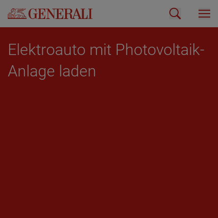
Elek­tro­au­to mit Pho­to­vol­ta­ik-
An­la­ge laden