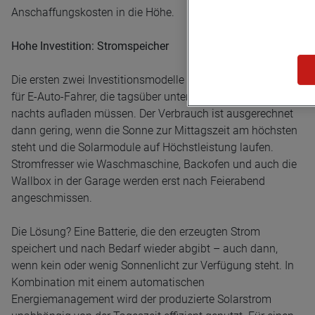
Anschaffungskosten in die Höhe.
Hohe Investition: Stromspeicher
Die ersten zwei Investitionsmodelle werden zum Problem
für E-Auto-Fahrer, die tagsüber unterwegs sind und ihr Auto
nachts aufladen müssen. Der Verbrauch ist ausgerechnet
dann gering, wenn die Sonne zur Mittagszeit am höchsten
steht und die Solarmodule auf Höchstleistung laufen.
Stromfresser wie Waschmaschine, Backofen und auch die
Wallbox in der Garage werden erst nach Feierabend
angeschmissen.
Die Lösung? Eine Batterie, die den erzeugten Strom
speichert und nach Bedarf wieder abgibt – auch dann,
wenn kein oder wenig Sonnenlicht zur Verfügung steht. In
Kombination mit einem automatischen
Energiemanagement wird der produzierte Solarstrom