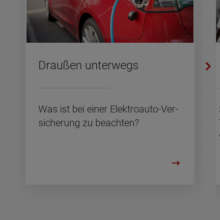
Drau­ßen un­ter­wegs
Was ist bei einer Elek­tro­au­to-Ver­
si­che­rung zu be­ach­ten?