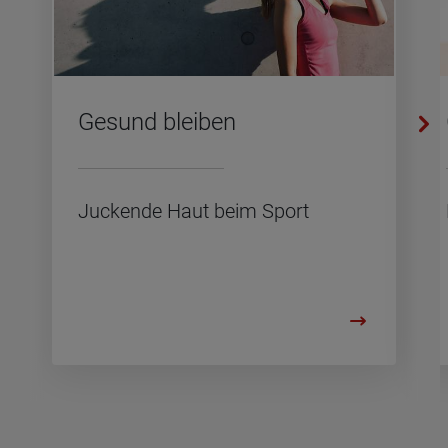
Ge­sund blei­ben
Ju­cken­de Haut beim Sport