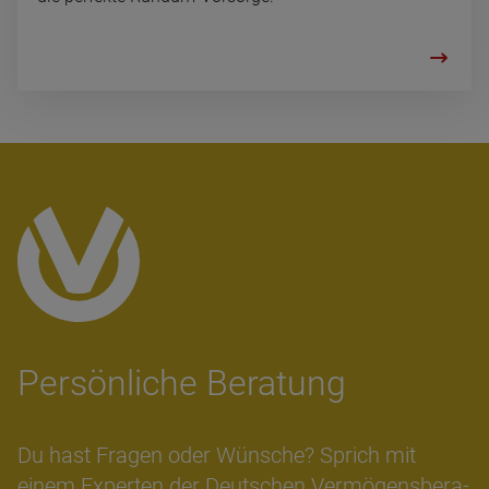
Per­sön­li­che Bera­tung
Du hast Fra­gen oder Wün­sche? Sprich mit
einem Ex­per­ten der Deut­schen Ver­mö­gens­be­ra­