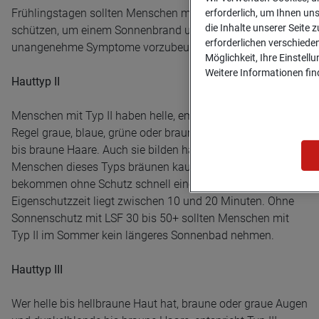
Frühlingstagen sollten Menschen mit Hauttyp I ihre Haut
erforderlich, um Ihnen un
die Inhalte unserer Seite z
schützen, um einem Sonnenbrand und dessen
erforderlichen verschiede
unangenehme Symptome vorzubeugen.
Möglichkeit, Ihre Einstell
Weitere Informationen find
Hauttyp II
Menschen mit Typ II haben helle, empfindliche Haut, in der
Regel graue, blaue, grüne oder braune Augen und blonde
bis braune Haare. Auch sie bilden häufig Sommersprossen.
Menschen dieses Typs bräunen kaum bis mäßig. Auch sie
bekommen ohne Schutz schnell einen Sonnenbrand. Die
Eigenschutzzeit liegt zwischen 10 und 20 Minuten. Ohne
Sonnenschutz mit LSF 30 bis 50+ sollten Menschen mit
Typ II im Sommer kein längeres Sonnenbad nehmen.
Hauttyp III
Wer helle bis hellbraune Haut hat, braune oder graue Augen