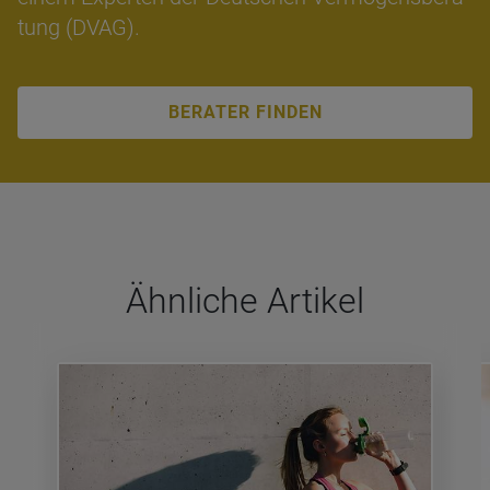
tung (DVAG).
BERATER FINDEN
Ähn­li­che Arti­kel