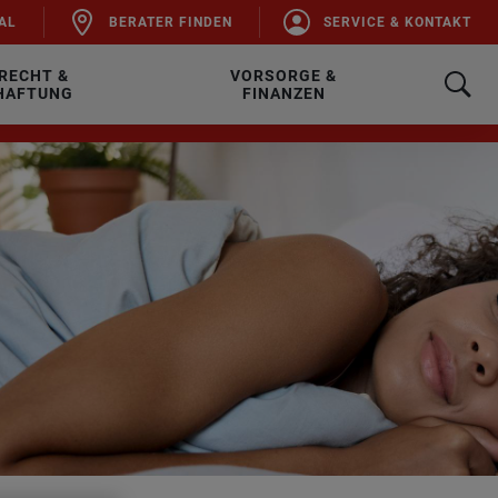
AL
BE­RA­TER FIN­DEN
SER­VICE & KON­TAKT
RECHT &
VORSORGE &
HAFTUNG
FINANZEN