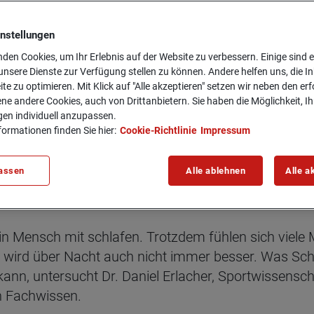
instellungen
den Cookies, um Ihr Erlebnis auf der Website zu verbessern. Einige sind er
nsere Dienste zur Verfügung stellen zu können. Andere helfen uns, die In
ite zu optimieren. Mit Klick auf "Alle akzeptieren" setzen wir neben den er
ne andere Cookies, auch von Drittanbietern. Sie haben die Möglichkeit, Ih
gen individuell anzupassen.
formationen finden Sie hier:
Cookie-Richtlinie
Impressum
assen
Alle ablehnen
Alle a
ich­tig ist Schlaf für di
ein Mensch mit schlafen. Trotzdem fühlen sich viele
wird über Nacht auch nicht immer besser. Was Schla
ann, untersucht Dr. Daniel Erlacher, Sportwissenscha
in Fachwissen.