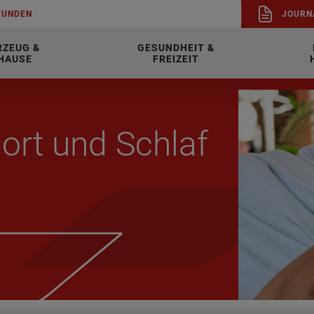
KUN­DEN
JOUR­N
RZEUG &
GESUNDHEIT &
HAUSE
FREIZEIT
 Sport und Schlaf