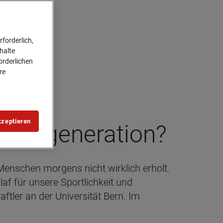
forderlich,
halte
forderlichen
re
kzeptieren
e Rege­ne­ra­tion?
 Menschen morgens nicht wirklich erholt.
f für unsere Sportlichkeit und
ftler an der Universität Bern. Im