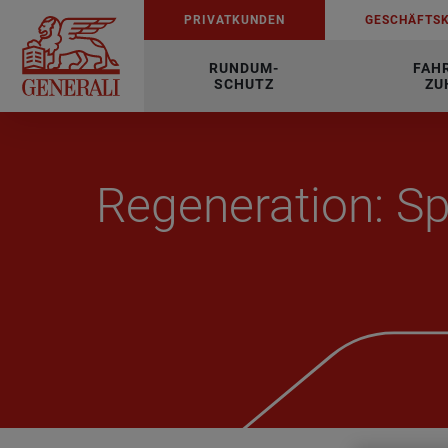
PRI­VAT­KUN­DEN
GE­SCHÄFTS­
RUNDUM-
FAH
SCHUTZ
ZU
Re­ge­ne­ra­ti­on: