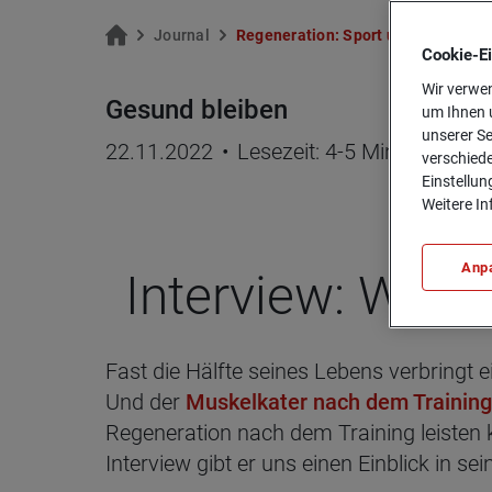
Jour­nal
Re­ge­ne­ra­ti­on: Sport und Schlaf
Cookie-­E
Wir verwen
Gesund bleiben
um Ihnen u
unserer Se
22.11.2022
•
Lesezeit: 4-5 Minuten
verschiede
Einstellun
Weitere In
Anp
Inter­view: Wie w
Fast die Hälfte seines Lebens verbringt 
Und der
Muskelkater nach dem Training
Regeneration nach dem Training leisten k
Interview gibt er uns einen Einblick in se