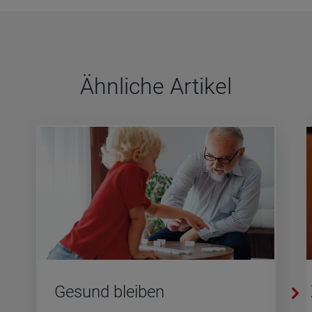
Ähn­li­che Arti­kel
Ge­sund blei­ben