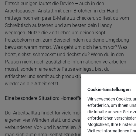
Entschleunigen lautet die Devise – auch in den
Arbeitspausen. Anstatt mit dem Brötchen in der Hand
mittags noch ein paar E-Mails zu checken, solltest du vom
Schreibtisch aufstehen und am besten dein Handy
weglegen. Nutze die Zeit lieber, um deinen Kopf
freizubekommen, zum Beispiel indem du deine Umgebung
bewusst wahrnimmst. Was geht um dich herum vor? Was
hörst, siehst, schmeckst und riechst du? Wenn du in den
Pausen nicht noch zusätzliche Informationen verarbeiten
musst, sondern eine echte Pause einlegst, bist du
erfrischter und somit auch produktiver, wenn du dich
wieder an die Arbeit setzt.
Cookie-­Einstellungen
Eine besondere Situation: Homeoffice
Wir verwenden Cookies, um
erforderlich, um Ihnen un
die Inhalte unserer Seite z
Der Arbeitsalltag findet für viele momentan verstärkt in den
erforderlichen verschiede
eigenen vier Wänden statt, und zwar mit allen damit
Möglichkeit, Ihre Einstell
verbundenen Vor- und Nachteilen. Als Arbeitnehmer muss
Weitere Informationen find
man sich auf einmal selbst Strukturen schaffen, um die