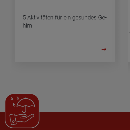
5 Ak­ti­vi­tä­ten für ein ge­sun­des Ge­
hirn