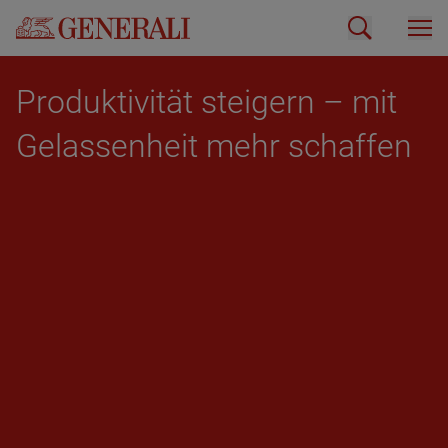
Pro­duk­ti­vi­tät stei­gern – mit
Ge­las­sen­heit mehr schaf­fen