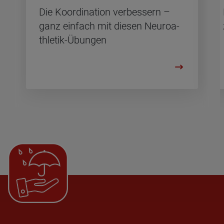
Die Ko­or­di­na­ti­on ver­bes­sern –
ganz ein­fach mit die­sen Neu­ro­a­
th­le­tik-Übun­gen