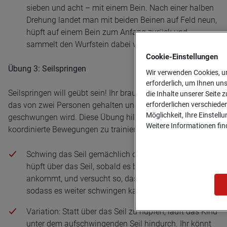
sieben und acht – mit einem Bein. Nach einer halben
Drehung landet man mit beiden Beinen auf Feld neun,
hüpft auf einem Bein zum Anfang zurück und
sammelt den Wurfstein dabei wieder auf.
Cookie-­Einstellungen
Übung 3: Seilspringen
Wir verwenden Cookies, um
erforderlich, um Ihnen un
Seilspringen will geübt sein! Ihr braucht ein längeres Seil,
die Inhalte unserer Seite z
erforderlichen verschiede
das von zwei Personen gehalten und in Bögen
Möglichkeit, Ihre Einstell
geschwungen wird. Diese Übung hilft dabei, schnelle und
Weitere Informationen find
koordinierte Bewegungen zu trainieren.
Schwing das Seil gemächlich ohne Druck. Dein Kind
hüpft über das Seil, sobald es bei seinen Füßen
ankommt, und versucht so, das Seil nicht zu berühren,
sodass es weiter schwingen kann.
Variation: Statt über das Seil zu hüpfen, läuft das Kind
unter dem aufschwingenden Seil hindurch. Ihr könnt