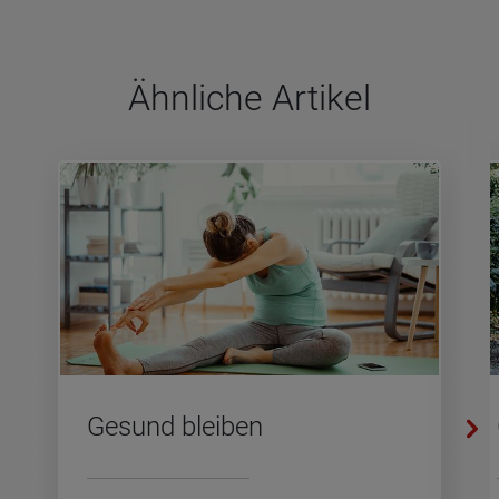
Ähn­li­che Arti­kel
Ge­sund blei­ben