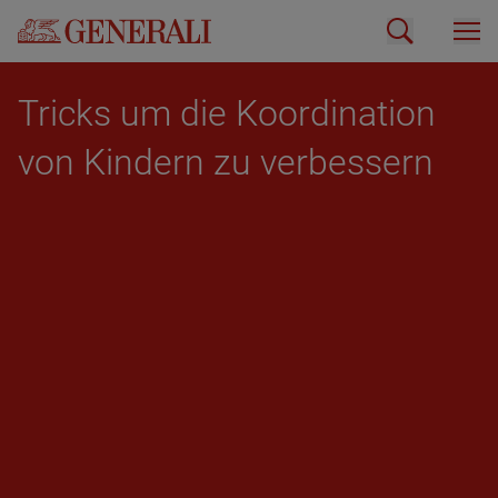
Tricks um die Ko­or­di­na­ti­on
von Kin­dern zu ver­bes­sern