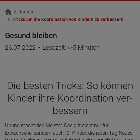
Jour­nal
Tricks um die Ko­or­di­na­ti­on von Kin­dern zu ver­bes­sern
Gesund bleiben
26.07.2022
•
Lesezeit: 4-5 Minuten
Die bes­ten Tricks: So kön­nen
Kin­der ihre Koor­di­na­tion ver­
bes­sern
Übung macht den Meister. Das gilt nicht nur für
Erwachsene, sondern auch für Kinder, die jeden Tag Neues