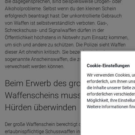
die dagegensprechen, sind beispielsweise Drogen- oder
Alkoholprobleme. Selbst wenn du den kleinen Schein
erfolgreich beantragt hast: Der unkontrollierte Gebrauch
von Waffen ist selbstverständlich verboten. Gas-,
Schreckschuss- und Signalwaffen dürfen in der
Öffentlichkeit höchstens in Notwehr zum Einsatz kommen,
um sich und andere zu schützen. Die Polizei sieht Waffen
dieser Art ohnehin kritisch. Sie bezeichnet sie als
sogenannte Anscheinswaffen, die zu leicht mit echten
Cookie-­Einstellungen
verwechselt werden können.
Wir verwenden Cookies, um
Beim Erwerb des großen
erforderlich, um Ihnen un
die Inhalte unserer Seite z
Waffenscheins musst du höhere
erforderlichen verschiede
Möglichkeit, Ihre Einstell
Hürden überwinden
Weitere Informationen find
Der große Waffenschein berechtigt dazu,
erlaubnispflichtige Schusswaffen in der Öffentlichkeit zu