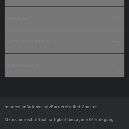
PRODUKTE
HÄUFIG AUFGERUFEN
ÜBER GENERALI
Impressum
Datenschutz
Barrierefreiheit
Cookies
Menschenrechte
Nachhaltigkeitsbezogene Offenlegung