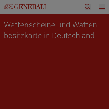
Waf­fen­schei­ne und Waf­fen­
be­sitz­kar­te in Deutsch­land