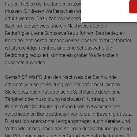
tragen. Neben der bestandenen Zuverlässigkeitsprüfung
müssen für diesen Waffenschein weitere Voraussetzungen
erfüllt werden. Dazu zählen insbesondere ein
Sachkundenachweis und ein Nachweis über die
Bedürftigkeit, eine Schusswaffe zu führen. Das bedeutet:
Kann der Antragsteller nachweisen, dass er mehr gefährdet
ist als die Allgemeinheit und eine Schusswaffe die
Bedrohung reduziert, könnte ein großer Waffenschein
ausgestellt werden.
Gemäß §7 WaffG „hat den Nachweis der Sachkunde
erbracht, wer seine Prüfung von der dafür bestimmten
Stelle bestanden hat oder seine Sachkunde durch eine
Tätigkeit oder Ausbildung nachweist“. Umfang und
Rahmen der Sachkundeprüfung können zwischen den
verschiedenen Bundesländern variieren. In Bayern gibt es z.
B. staatlich anerkannte Lehrgangsträger, auch Vereine und
Verbände ermöglichen das Ablegen der Sachkundeprüfung.
Die Prüfungen sind auch der Grund, weshalb die Kosten für