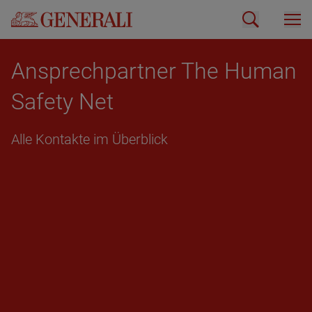
An­sprech­part­ner The Human
Safe­ty Net
Alle Kon­tak­te im Über­blick