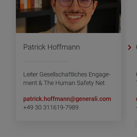
Pa­trick Hoff­mann
Lei­ter Ge­sell­schaft­li­ches En­ga­ge­
ment & The Human Safe­ty Net
pa­trick.​hoffmann@​generali.​com
+49 30 311619-7989