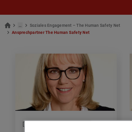
…
So­zia­les En­ga­ge­ment – The Human Safe­ty Net
An­sprech­part­ner The Human Safe­ty Net
Dr. An­drea Tim­mes­feld