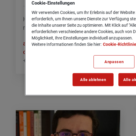
Cookie-­Einstellungen
Wir verwenden Cookies, um Ihr Erlebnis auf der Website 
Head of Pu­blic Af­fairs & Com­mu­
erforderlich, um Ihnen unsere Dienste zur Verfügung ste
die Inhalte unserer Seite zu optimieren. Mit Klick auf "Al
ni­ty En­ga­ge­ment
erforderlichen verschiedene andere Cookies, auch von Dr
Möglichkeit, Ihre Einstellungen individuell anzupassen.
an­drea.​timmesfeld@​generali.​
Weitere Informationen finden Sie hier:
Cookie-Richtlini
com
+49 30 311619-7979
Anpassen
Alle ablehnen
Alle a