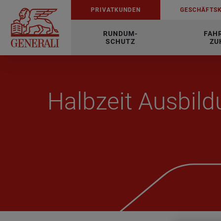
PRI­VAT­KUN­DEN
GE­SCHÄFTS­
RUNDUM-
FAH
SCHUTZ
ZU
Halb­zeit Aus­bil­