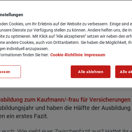
instellungen
den Cookies, um Ihr Erlebnis auf der Website zu verbessern. Einige sind er
nsere Dienste zur Verfügung stellen zu können. Andere helfen uns, die In
ite zu optimieren. Mit Klick auf "Alle akzeptieren" setzen wir neben den er
ne andere Cookies, auch von Drittanbietern. Sie haben die Möglichkeit, Ih
gen individuell anzupassen.
formationen finden Sie hier:
Cookie-Richtlinie
Impressum
assen
Alle ablehnen
Alle a
t Aus­bil­dung - Ein ers­
sbildung zum Kaufmann/-frau für Versicherungen
sbildungsjahr und haben die Hälfte der Ausbildung 
en ein erstes Fazit.
ter euch. Wie sieht euer Zwischenfazit aus? Hattet i