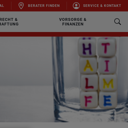
AL
BE­RA­TER FIN­DEN
SER­VICE & KON­TAKT
RECHT &
VORSORGE &
HAFTUNG
FINANZEN