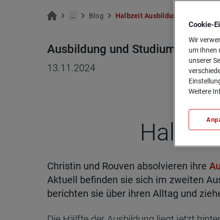
…
Blog
Halb­zeit Aus­bil­dung
Cookie-­E
Wir verwen
Ausbildung und Studium
um Ihnen u
unserer Se
13.11.2024
verschiede
Einstellun
Weitere In
Anp
Halb­zei
Christin und Rouven absolvieren ihre
Au
Aktuell befinden sie sich im zweiten Au
berichten sie über ihren Alltag und zieh
Die Hälfte der Ausbildung liegt jetzt hin