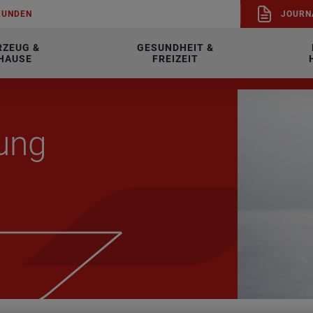
KUN­DEN
JOUR­N
RZEUG &
GESUNDHEIT &
HAUSE
FREIZEIT
dung