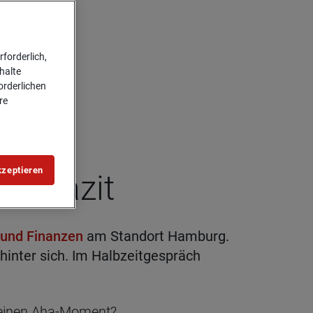
forderlich,
halte
forderlichen
re
kzeptieren
tes Fazit
 und Finanzen
am Standort Hamburg.
hinter sich. Im Halbzeitgespräch
hr einen Aha-Moment?