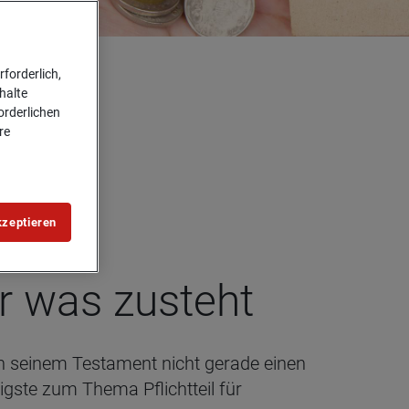
forderlich,
halte
forderlichen
re
kzeptieren
dir was zusteht
in seinem Testament nicht gerade einen
igste zum Thema Pflichtteil für