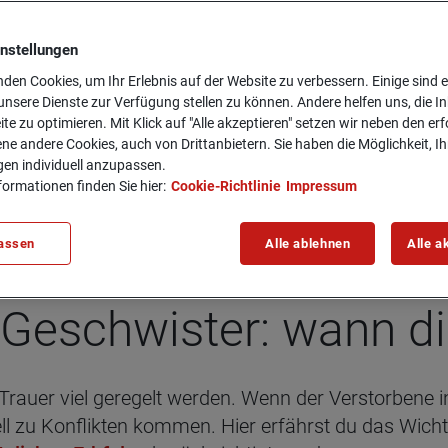
instellungen
den Cookies, um Ihr Erlebnis auf der Website zu verbessern. Einige sind er
ir was zu­steht
nsere Dienste zur Verfügung stellen zu können. Andere helfen uns, die In
ite zu optimieren. Mit Klick auf "Alle akzeptieren" setzen wir neben den er
ne andere Cookies, auch von Drittanbietern. Sie haben die Möglichkeit, Ih
gen individuell anzupassen.
formationen finden Sie hier:
Cookie-Richtlinie
Impressum
assen
Alle ablehnen
Alle a
ür Geschwis­ter: wann 
rauer viel geregelt werden. Wenn der Verstorbene 
ell zu Konflikten kommen. Hier erfährst du das Wicht