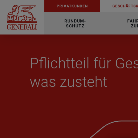
PRI­VAT­KUN­DEN
GE­SCHÄFTS­
RUNDUM-
FAH
SCHUTZ
ZU
Pflicht­teil für Ge
was zu­steht