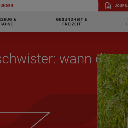
KUN­DEN
JOUR­N
RZEUG &
GESUNDHEIT &
HAUSE
FREIZEIT
­schwis­ter: wann dir