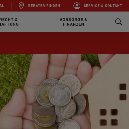
AL
BE­RA­TER FIN­DEN
SER­VICE & KON­TAKT
RECHT &
VORSORGE &
HAFTUNG
FINANZEN