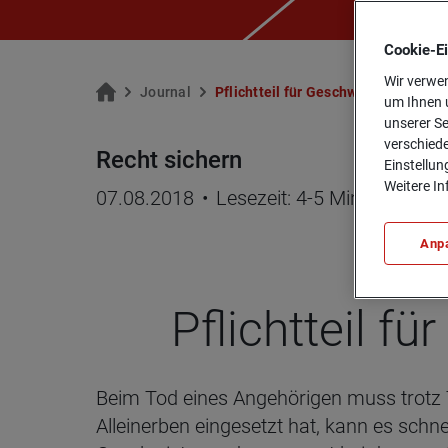
Cookie-­E
Wir verwen
Jour­nal
Pflicht­teil für Ge­schwis­ter: wann d
um Ihnen u
unserer Se
verschiede
Recht sichern
Einstellun
Weitere In
07.08.2018
•
Lesezeit: 4-5 Minuten
Anp
Pflicht­teil f
Beim Tod eines Angehörigen muss trotz T
Alleinerben eingesetzt hat, kann es schn