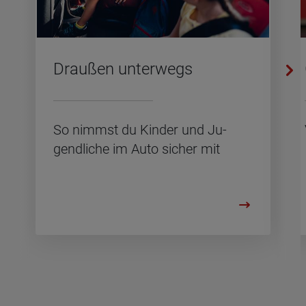
Drau­ßen un­ter­wegs
So nimmst du Kin­der und Ju­
gend­li­che im Auto si­cher mit