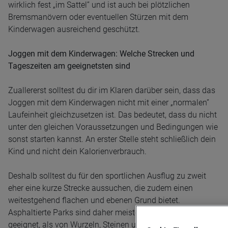
wirklich fest „im Sattel” und ist auch bei plötzlichen
Bremsmanövern oder eventuellen Stürzen mit dem
Kinderwagen ausreichend geschützt.
Joggen mit dem Kinderwagen: Welche Strecken und
Tageszeiten am geeignetsten sind
Zuallererst solltest du dir im Klaren darüber sein, dass das
Joggen mit dem Kinderwagen nicht mit einer „normalen”
Laufeinheit gleichzusetzen ist. Das bedeutet, dass du nicht
unter den gleichen Voraussetzungen und Bedingungen wie
sonst starten kannst. An erster Stelle steht schließlich dein
Kind und nicht dein Kalorienverbrauch.
Deshalb solltest du für den sportlichen Ausflug zu zweit
eher eine kurze Strecke aussuchen, die zudem einen
weitestgehend flachen und ebenen Grund bietet.
Asphaltierte Parks sind daher meistens deutlich besser
geeignet, als von Wurzeln, Steinen und Löchern durchsetzte