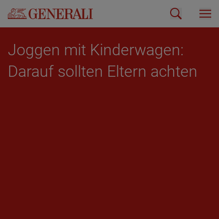
Jog­gen mit Kin­der­wa­gen:
Dar­auf soll­ten El­tern ach­ten