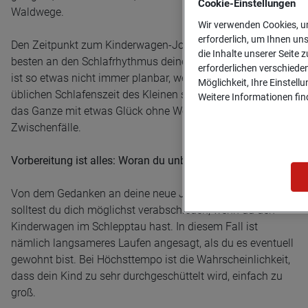
Cookie-­Einstellungen
Waldwege.
Wir verwenden Cookies, um
erforderlich, um Ihnen un
Den Zeitpunkt zum Kinderwagen-Jogging passt du am
die Inhalte unserer Seite z
besten an den Schlafrhythmus deines Kindes an. Natürlich
erforderlichen verschiede
ist so etwas nicht immer planbar, wenn du aber zur
Möglichkeit, Ihre Einstell
üblichen Schlafenszeit des Kleinen startest, funktioniert
Weitere Informationen find
das Ganze mit etwas Glück ohne Weinkrämpfe oder andere
Zwischenfälle.
Vorbereitung ist alles: Woran du unbedingt denken solltest
Von dem Gedanken an deine neue Jogging-Bestzeit
solltest du dich möglichst verabschieden, wenn du den
Kinderwagen im Schlepptau hast. In diesem Fall ist
nämlich langsameres Laufen angesagt, als du es eventuell
gewohnt bist. Bei Höchsttempo ist die Wahrscheinlichkeit,
dass dein Kind zu sehr durchgeschüttelt wird, einfach zu
groß.