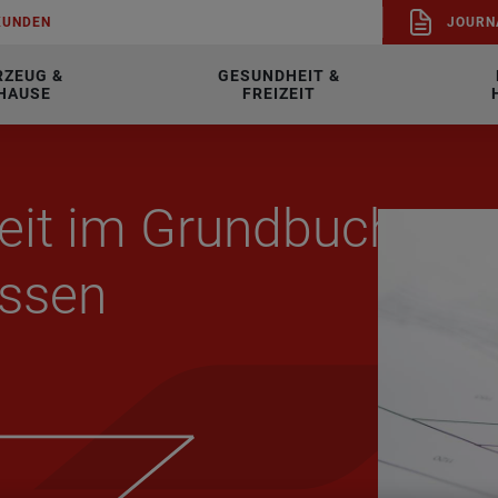
KUN­DEN
JOUR­N
RZEUG &
GESUNDHEIT &
HAUSE
FREIZEIT
keit im Grund­buch:
s­sen