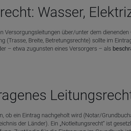
recht: Was­ser, Elek­tri­
on Versorgungsleitungen über/unter dem dienenden 
 (Trasse, Breite, Betretungsrechte) sollte im Eintra
der – etwa zugunsten eines Versorgers – als
beschr
tra­ge­nes Lei­tungs­re
den, ob ein Eintrag nachgeholt wird (Notar/Grundbuch
ichnis der Länder). Ein „Notleitungsrecht“ ist gesetz