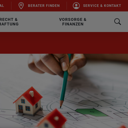
AL
BE­RA­TER FIN­DEN
SER­VICE & KON­TAKT
RECHT &
VORSORGE &
HAFTUNG
FINANZEN