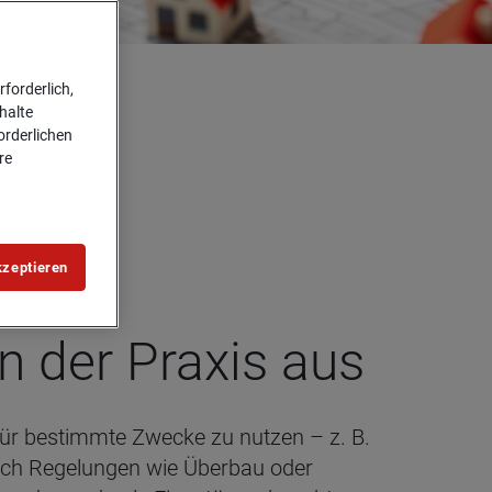
forderlich,
halte
forderlichen
re
kzeptieren
in der Pra­xis aus
für bestimmte Zwecke zu nutzen – z. B.
uch Regelungen wie Überbau oder