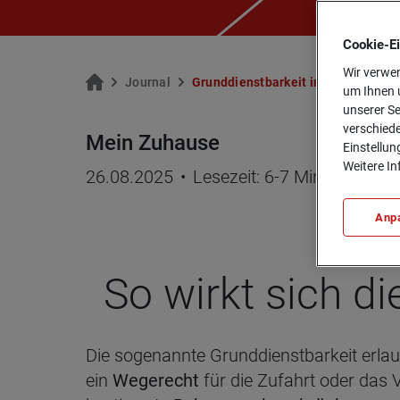
Cookie-­E
Wir verwen
Jour­nal
Grund­dienst­bar­keit im Grund­buch:
um Ihnen u
unserer Se
verschiede
Mein Zuhause
Einstellun
Weitere In
26.08.2025
•
Lesezeit: 6-7 Minuten
Anp
So wirkt sich die
Die sogenannte Grunddienstbarkeit erla
ein
Wegerecht
für die Zufahrt oder das