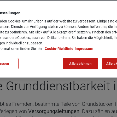
instellungen
den Cookies, um Ihr Erlebnis auf der Website zu verbessern. Einige sind er
 Das musst du wis­sen
nsere Dienste zur Verfügung stellen zu können. Andere helfen uns, die In
ite zu optimieren. Mit Klick auf "Alle akzeptieren" setzen wir neben den er
ne andere Cookies, auch von Drittanbietern. Sie haben die Möglichkeit, Ih
gen individuell anzupassen.
formationen finden Sie hier:
Cookie-Richtlinie
Impressum
assen
Alle ablehnen
Alle a
 Grund­dienst­bar­keit 
ubt es Fremden, bestimmte Teile von Grundstücken 
 Verlegen von
Versorgungsleitungen
. Dazu zählen a