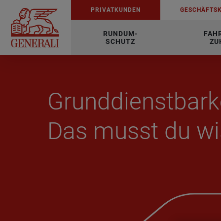
PRI­VAT­KUN­DEN
GE­SCHÄFTS­
RUNDUM-
FAH
SCHUTZ
ZU
Grund­dienst­bar­
Das musst du wi