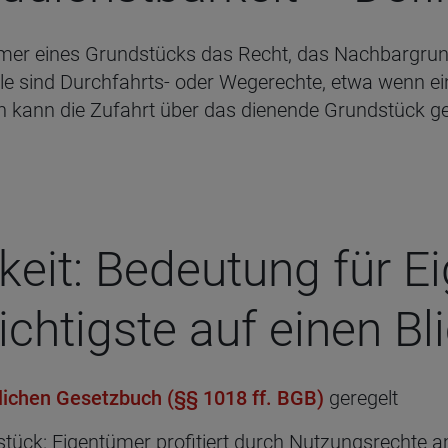
tümer eines Grundstücks das Recht, das Nachbargr
ele sind Durchfahrts- oder Wegerechte, etwa wenn ei
n kann die Zufahrt über das dienende Grundstück g
­keit: Bedeu­tung für E
ch­tigste auf einen Bl
lichen Gesetzbuch (§§ 1018 ff. BGB)
geregelt
stück: Eigentümer profitiert durch Nutzungsrechte