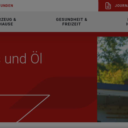
KUN­DEN
JOUR­N
RZEUG &
GESUNDHEIT &
HAUSE
FREIZEIT
 und Öl