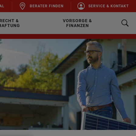
AL
BE­RA­TER FIN­DEN
SER­VICE & KON­TAKT
RECHT &
VORSORGE &
HAFTUNG
FINANZEN