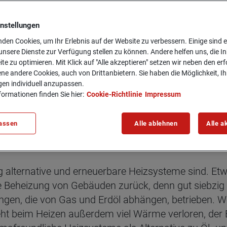
instellungen
den Cookies, um Ihr Erlebnis auf der Website zu verbessern. Einige sind er
nsere Dienste zur Verfügung stellen zu können. Andere helfen uns, die In
ite zu optimieren. Mit Klick auf "Alle akzeptieren" setzen wir neben den er
ne andere Cookies, auch von Drittanbietern. Sie haben die Möglichkeit, Ih
gen individuell anzupassen.
formationen finden Sie hier:
Cookie-Richtlinie
Impressum
assen
Alle ablehnen
Alle a
: Alter­na­ti­ven zu Ga
tig alternative und erneuerbare Heizsysteme sind. Etwa
e Beheizung von Gebäuden zurück, denn gut siebzig
ngen, die von Gas und Erdöl abhängen, betrieben. W
ht beim Heizen außerdem viel Wärme verloren, der 