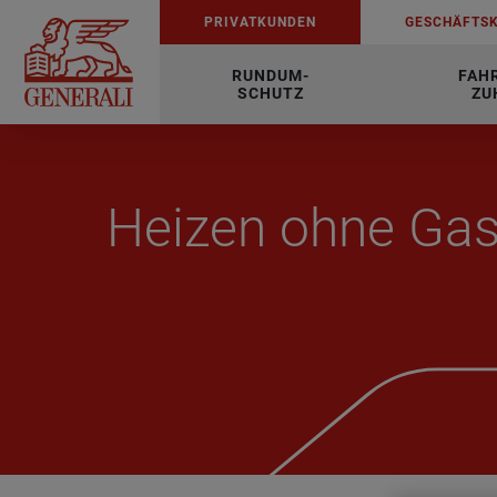
PRI­VAT­KUN­DEN
GE­SCHÄFTS­
RUNDUM-
FAH
SCHUTZ
ZU
Hei­zen ohne Gas