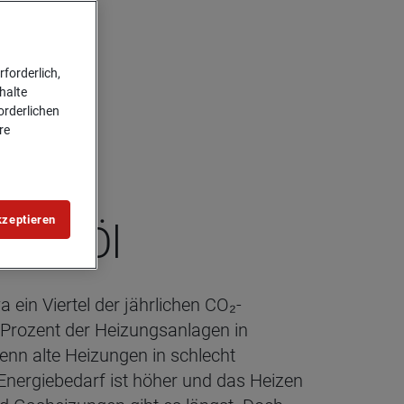
forderlich,
halte
forderlichen
re
kzeptieren
s und Öl
 ein Viertel der jährlichen CO₂-
 Prozent der Heizungsanlagen in
enn alte Heizungen in schlecht
Energiebedarf ist höher und das Heizen