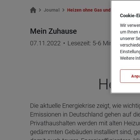
Jour­nal
Hei­zen ohne Gas und Öl
Cookie-­E
Wir verwen
Mein Zuhause
um Ihnen u
unserer Se
07.11.2022
•
Lesezeit: 5-6 Minuten
verschiede
Einstellun
Weitere In
Anp
Hei­zen
Die aktuelle Energiekrise zeigt, wie wich
Emissionen in Deutschland gehen auf di
Privathaushalten werden mit alten Heizu
gedämmten Gebäuden installiert sind, ge