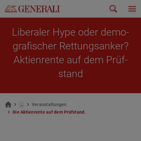
Li­be­ra­ler Hype oder de­mo­
gra­fi­scher Ret­tungs­an­ker?
Ak­ti­en­ren­te auf dem Prüf­
stand
…
Ver­an­stal­tun­gen
Die Ak­ti­en­ren­te auf dem Prüf­stand.