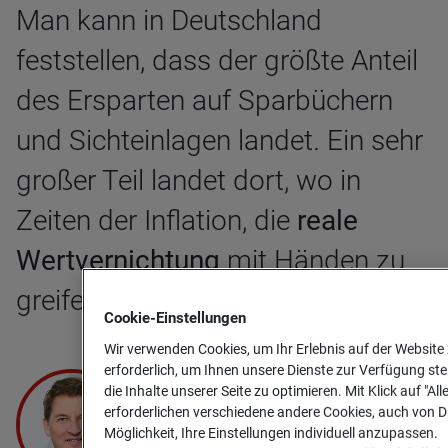
Man kann in Deutschland
feststellen, dass der größte Anteil
des Ersparten auf Sparbüchern
und Sichteinlagen landet
.
Ein sehr
großer Teil landet dort, wo in
Zeiten der Inflation, die
reale
Wertvernichtung
mit Händen zu
greifen ist.
Cookie-­Einstellungen
Wir verwenden Cookies, um Ihr Erlebnis auf der Website 
erforderlich, um Ihnen unsere Dienste zur Verfügung ste
die Inhalte unserer Seite zu optimieren. Mit Klick auf "Al
erforderlichen verschiedene andere Cookies, auch von Dr
Möglichkeit, Ihre Einstellungen individuell anzupassen.