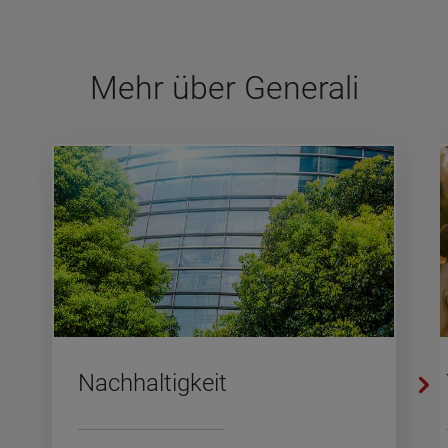
Mehr über Gene­rali
Nach­hal­tig­keit