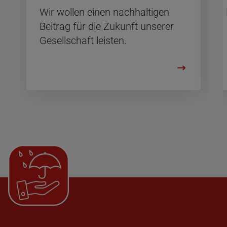
Wir wol­len einen nach­hal­ti­gen
Bei­trag für die Zu­kunft un­se­rer
Ge­sell­schaft leis­ten.