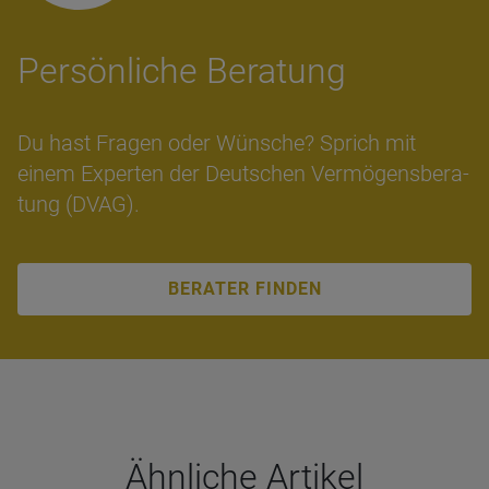
Per­sön­li­che Bera­tung
Du hast Fra­gen oder Wün­sche? Sprich mit
einem Ex­per­ten der Deut­schen Ver­mö­gens­be­ra­
tung (DVAG).
BERATER FINDEN
Ähn­li­che Arti­kel