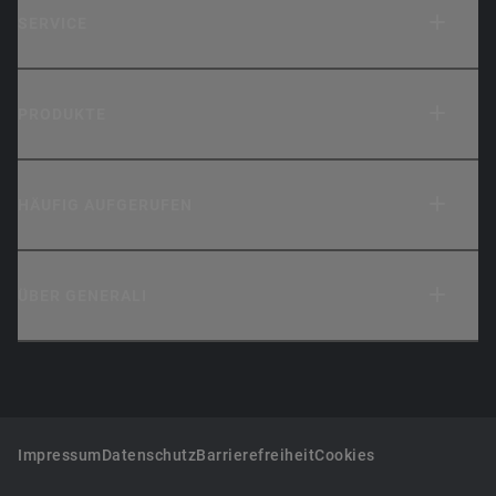
SERVICE
PRODUKTE
HÄUFIG AUFGERUFEN
ÜBER GENERALI
Impressum
Datenschutz
Barrierefreiheit
Cookies