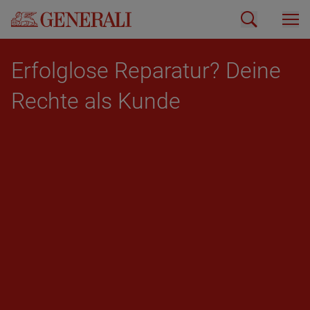
Er­folg­lo­se Re­pa­ra­tur? Deine
Rech­te als Kunde