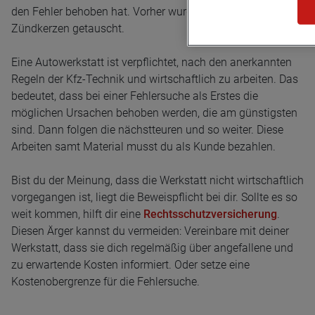
den Fehler behoben hat. Vorher wurden aber schon die
Zündkerzen getauscht.
Eine Autowerkstatt ist verpflichtet, nach den anerkannten
Regeln der Kfz-Technik und wirtschaftlich zu arbeiten. Das
bedeutet, dass bei einer Fehlersuche als Erstes die
möglichen Ursachen behoben werden, die am günstigsten
sind. Dann folgen die nächstteuren und so weiter. Diese
Arbeiten samt Material musst du als Kunde bezahlen.
Bist du der Meinung, dass die Werkstatt nicht wirtschaftlich
vorgegangen ist, liegt die Beweispflicht bei dir. Sollte es so
weit kommen, hilft dir eine
Rechtsschutzversicherung
.
Diesen Ärger kannst du vermeiden: Vereinbare mit deiner
Werkstatt, dass sie dich regelmäßig über angefallene und
zu erwartende Kosten informiert. Oder setze eine
Kostenobergrenze für die Fehlersuche.