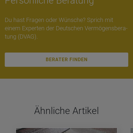
Per­sön­li­che Bera­tung
Du hast Fra­gen oder Wün­sche? Sprich mit
einem Ex­per­ten der Deut­schen Ver­mö­gens­be­ra­
tung (DVAG).
BERATER FINDEN
Ähn­li­che Arti­kel