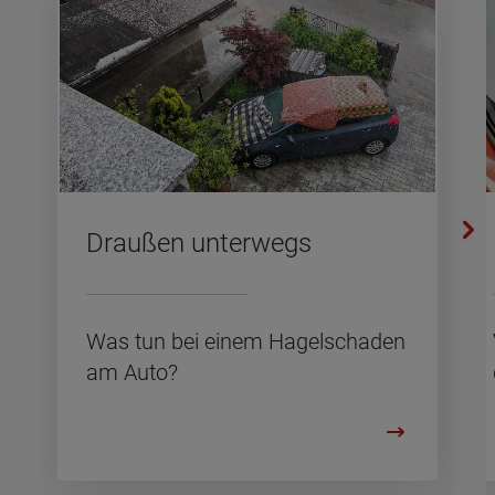
Drau­ßen un­ter­wegs
Was tun bei einem Ha­gel­scha­den
am Auto?