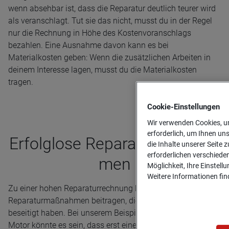
wenn absehbar ist, dass die Reparatur deutlich teurer wird
als veranschlagt. Tut sie das nicht, musst du in der Regel
nur die Rechnung in Höhe des Kostenvoranschlags
bezahlen. Eine Ausnahme davon kann es bei
Materialkosten geben: Wenn die zusätzlichen Arbeiten in
deinem Interesse lagen, musst du die Materialkosten
tragen.
Cookie-­Einstellungen
Wir verwenden Cookies, um
erforderlich, um Ihnen un
Erfolg­lose Repa­ra­tur­maß­nah­
die Inhalte unserer Seite z
erforderlichen verschiede
men
Möglichkeit, Ihre Einstell
Weitere Informationen find
Zu einer hohen Reparaturrechnung können auch
Reparaturmaßnahmen beitragen, die das Problem nicht
beseitigt haben. Bei unserem Beispiel vom ruckelnden
Motor könnte es sein, dass erst eine neue Drosselklappe