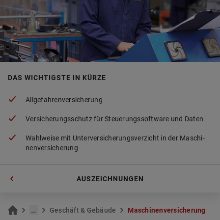
DAS WICHTIGSTE IN KÜRZE
All­ge­fah­ren­ver­si­che­rung
Ver­si­che­rungs­schutz für Steue­rungs­soft­ware und Daten
Wahl­wei­se mit Un­ter­ver­si­che­rungs­ver­zicht in der Ma­schi­
nen­ver­si­che­rung
AUSZEICHNUNGEN
…
Ge­schäft & Ge­bäu­de
Ma­schi­nen­ver­si­che­rung