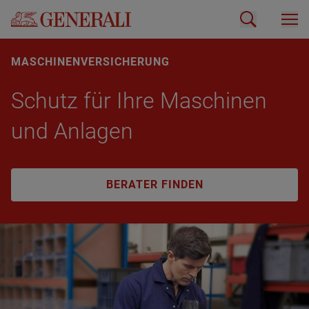
MASCHINENVERSICHERUNG
Schutz für Ihre Ma­schi­nen
und An­la­gen
BERATER FINDEN