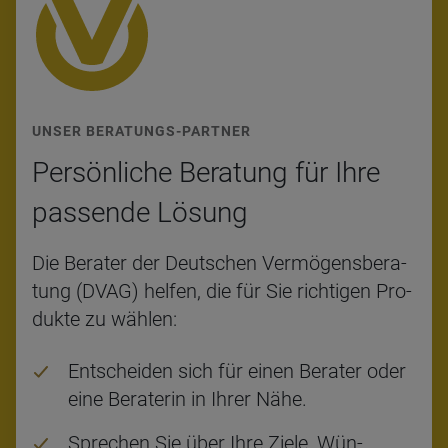
UNSER BERATUNGS-PARTNER
Per­sön­li­che Bera­tung für Ihre
pas­sende Lösung
Die Be­ra­ter der Deut­schen Ver­mö­gens­be­ra­
tung (DVAG) hel­fen, die für Sie rich­ti­gen Pro­
duk­te zu wäh­len:
Ent­schei­den sich für einen Be­ra­ter oder
eine Be­ra­te­rin in Ihrer Nähe.
Spre­chen Sie über Ihre Ziele, Wün­