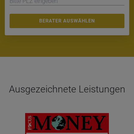
BERATER AUSWÄHLEN
Aus­ge­zeich­nete Leis­tun­gen