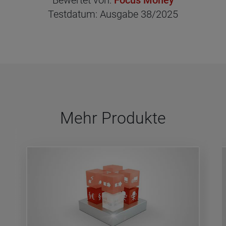
Be­wer­tet von:
Focus Money
Test­da­tum: Aus­ga­be 38/2025
Mehr Pro­dukte