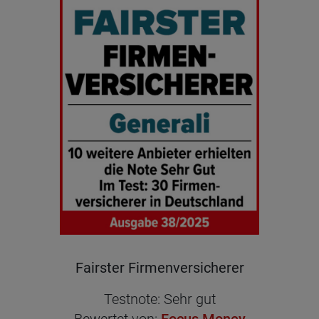
Fairs­ter Fir­men­ver­si­che­rer
Test­no­te: Sehr gut