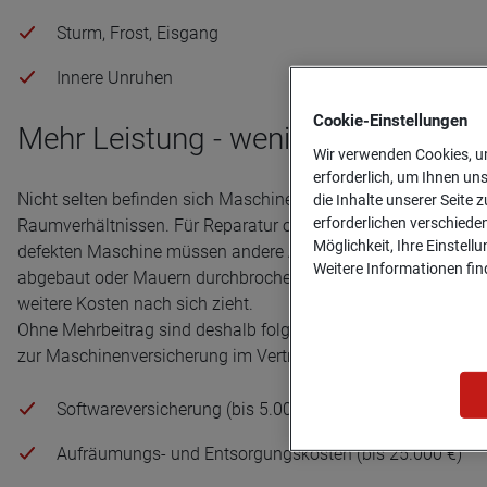
Sturm, Frost, Eisgang
Innere Unruhen
Cookie-­Einstellungen
Mehr Leistung - weniger Sorgen
Wir verwenden Cookies, um
erforderlich, um Ihnen un
Nicht selten befinden sich Maschinen in beengten
die Inhalte unserer Seite z
erforderlichen verschiede
Raumverhältnissen. Für Reparatur oder Abbau einer
Möglichkeit, Ihre Einstell
defekten Maschine müssen andere Anlagen vorübergehend
Weitere Informationen find
abgebaut oder Mauern durchbrochen werden, was meist
weitere Kosten nach sich zieht.
Ohne Mehrbeitrag sind deshalb folgende Kostenpositionen
zur Maschinenversicherung im Vertrag eingeschlossen:
Softwareversicherung (bis 5.000 €)
Aufräumungs- und Entsorgungskosten (bis 25.000 €)