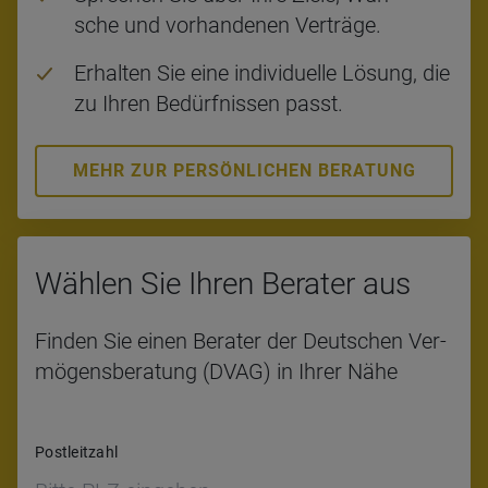
sche und vor­han­de­nen Ver­trä­ge.
Er­hal­ten Sie eine in­di­vi­du­el­le Lö­sung, die
zu Ihren Be­dürf­nis­sen passt.
MEHR ZUR PERSÖNLICHEN BERATUNG
Wäh­len Sie Ihren Bera­ter aus
Fin­den Sie einen Be­ra­ter der Deut­schen Ver­
mö­gens­be­ra­tung (DVAG) in Ihrer Nähe
Postleitzahl