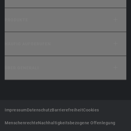
PRODUKTE
HÄUFIG AUFGERUFEN
ÜBER GENERALI
Impressum
Datenschutz
Barrierefreiheit
Cookies
Menschenrechte
Nachhaltigkeitsbezogene Offenlegung